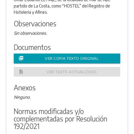
partido de La Costa, como “HOSTEL” del Registro de
Hotelería y Afines.
Observaciones
Sin observaciones.
Documentos
picture_as_pdf
VER COPIA TEXTO ORIGINAL
description
VER TEXTO ACTUALIZADO
Anexos
Ninguno.
Normas modificadas y/o
complementadas por Resolución
192/2021