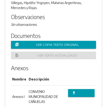
Villegas, Hipólito Yrigoyen, Malvinas Argentinas,
Mercedes y Rojas.
Observaciones
Sin observaciones.
Documentos
picture_as_pdf
VER COPIA TEXTO ORIGINAL
description
VER TEXTO ACTUALIZADO
Anexos
Nombre
Descripción
CONVENIO
file_download
Anexos I
MUNICIPALIDAD DE
DESCARGAR
CAÑUELAS