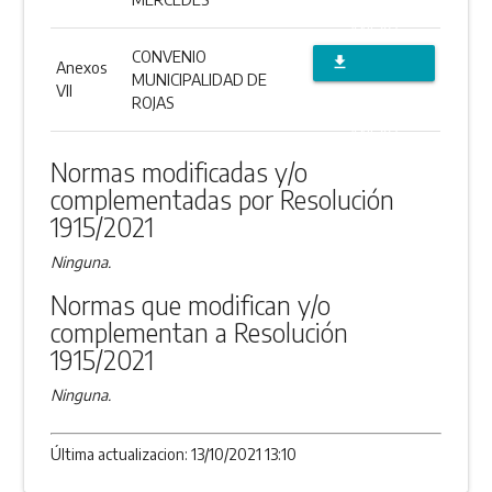
ANEXO
CONVENIO
file_download
Anexos
MUNICIPALIDAD DE
VII
DESCARGAR
ROJAS
ANEXO
Normas modificadas y/o
complementadas por Resolución
1915/2021
Ninguna.
Normas que modifican y/o
complementan a Resolución
1915/2021
Ninguna.
Última actualizacion: 13/10/2021 13:10