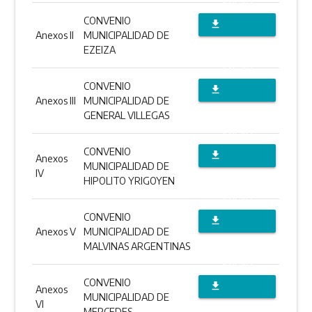
ANEXO
CONVENIO
file_download
Anexos II
MUNICIPALIDAD DE
DESCARGAR
EZEIZA
ANEXO
CONVENIO
file_download
Anexos III
MUNICIPALIDAD DE
DESCARGAR
GENERAL VILLEGAS
ANEXO
CONVENIO
file_download
Anexos
MUNICIPALIDAD DE
IV
DESCARGAR
HIPOLITO YRIGOYEN
ANEXO
CONVENIO
file_download
Anexos V
MUNICIPALIDAD DE
DESCARGAR
MALVINAS ARGENTINAS
ANEXO
CONVENIO
file_download
Anexos
MUNICIPALIDAD DE
VI
DESCARGAR
MERCEDES