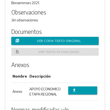
Bonaerenses 2021.
Observaciones
Sin observaciones.
Documentos
picture_as_pdf
VER COPIA TEXTO ORIGINAL
description
VER TEXTO ACTUALIZADO
Anexos
Nombre
Descripción
APOYO ECONOMICO
file_download
Anexo
ETAPA REGIONAL
DESCARGAR
ANEXO
Normas modificadas y/o