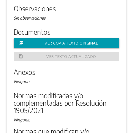
Observaciones
Sin observaciones.
Documentos
picture_as_pdf
VER COPIA TEXTO ORIGINAL
description
VER TEXTO ACTUALIZADO
Anexos
Ninguno.
Normas modificadas y/o
complementadas por Resolución
1905/2021
Ninguna.
Normas que modifican y/o