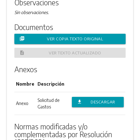
Observaciones
Sin observaciones.
Documentos
picture_as_pdf
VER COPIA TEXTO ORIGINAL
description
VER TEXTO ACTUALIZADO
Anexos
Nombre
Descripción
Solicitud de
file_download
DESCARGAR
Anexo
Gastos
ANEXO
Normas modificadas y/o
complementadas por Resolución