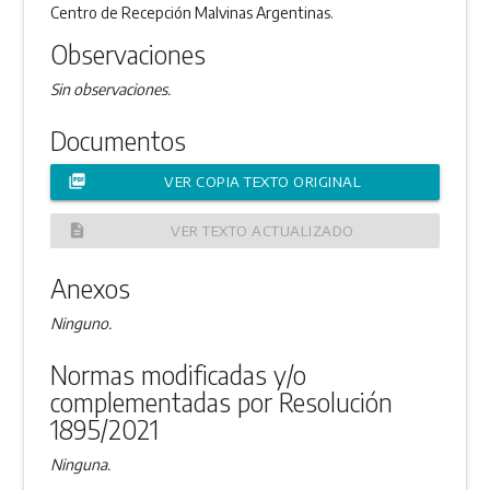
Centro de Recepción Malvinas Argentinas.
Observaciones
Sin observaciones.
Documentos
picture_as_pdf
VER COPIA TEXTO ORIGINAL
description
VER TEXTO ACTUALIZADO
Anexos
Ninguno.
Normas modificadas y/o
complementadas por Resolución
1895/2021
Ninguna.