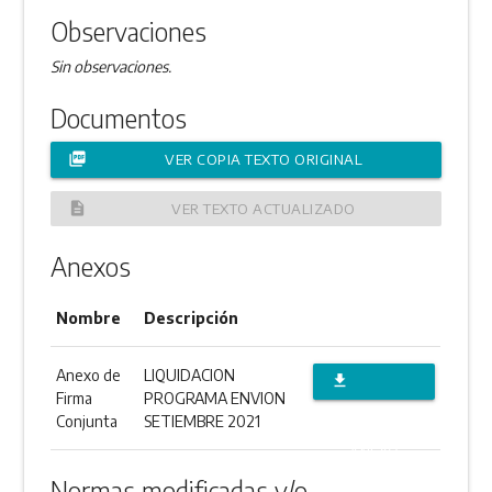
Observaciones
Sin observaciones.
Documentos
picture_as_pdf
VER COPIA TEXTO ORIGINAL
description
VER TEXTO ACTUALIZADO
Anexos
Nombre
Descripción
Anexo de
LIQUIDACION
file_download
Firma
PROGRAMA ENVION
DESCARGAR
Conjunta
SETIEMBRE 2021
ANEXO
Normas modificadas y/o