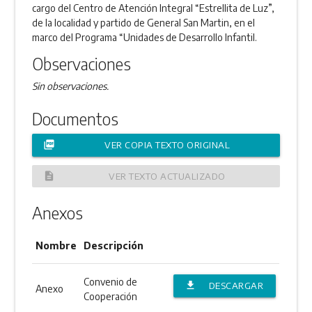
cargo del Centro de Atención Integral “Estrellita de Luz”,
de la localidad y partido de General San Martin, en el
marco del Programa “Unidades de Desarrollo Infantil.
Observaciones
Sin observaciones.
Documentos
picture_as_pdf
VER COPIA TEXTO ORIGINAL
description
VER TEXTO ACTUALIZADO
Anexos
Nombre
Descripción
Convenio de
file_download
DESCARGAR
Anexo
Cooperación
ANEXO