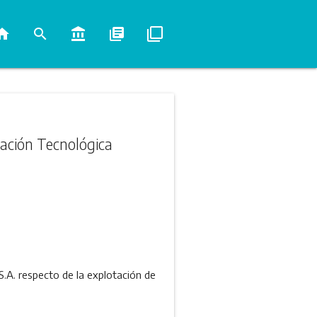
ome
search
account_balance
library_books
filter_none
vación Tecnológica
A. respecto de la explotación de