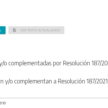
description
L
VER TEXTO ACTUALIZADO
y/o complementadas por Resolución 187/20
n y/o complementan a Resolución 187/2021
9:10