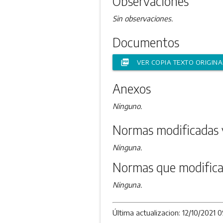
Observaciones
Sin observaciones.
Documentos
picture_as_pdf
VER COPIA TEXTO ORIGINA
Anexos
Ninguno.
Normas modificadas 
Ninguna.
Normas que modifica
Ninguna.
Última actualizacion: 12/10/2021 0