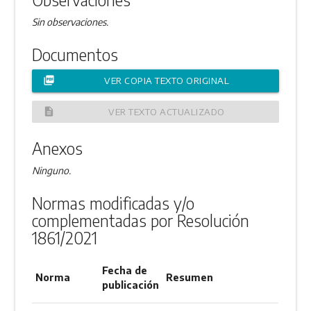
Sin observaciones.
Documentos
picture_as_pdf
VER COPIA TEXTO ORIGINAL
description
VER TEXTO ACTUALIZADO
Anexos
Ninguno.
Normas modificadas y/o
complementadas por Resolución
1861/2021
Fecha de
Norma
Resumen
publicación