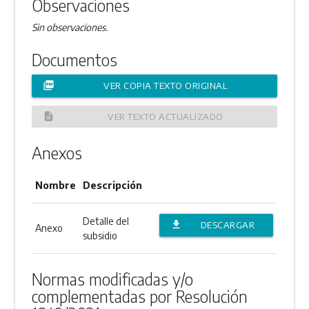
Observaciones
Sin observaciones.
Documentos
picture_as_pdf
VER COPIA TEXTO ORIGINAL
description
VER TEXTO ACTUALIZADO
Anexos
Nombre
Descripción
Detalle del
file_download
DESCARGAR
Anexo
subsidio
ANEXO
Normas modificadas y/o
complementadas por Resolución