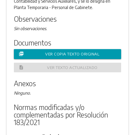
Contabilidad y Servicios Auxiliares, y se lo designa en
Planta Temporaria - Personal de Gabinete.
Observaciones
Sin observaciones.
Documentos
picture_as_pdf
VER COPIA TEXTO ORIGINAL
description
VER TEXTO ACTUALIZADO
Anexos
Ninguno.
Normas modificadas y/o
complementadas por Resolución
183/2021