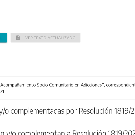
description
L
VER TEXTO ACTUALIZADO
e Acompañamiento Socio Comunitario en Adicciones”, correspondient
21
y/o complementadas por Resolución 1819/2
n y/o complementan a Resolución 1819/20