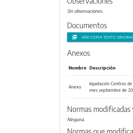
Observaciones
Sin observaciones.
Documentos
picture_as_pdf
VER COPIA TEXTO ORIGINA
Anexos
Nombre
Descripción
liquidación Centros d
Anexo
mes septiembre de 20
Normas modificadas 
Ninguna.
Normas que modifica