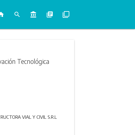
ome
search
account_balance
library_books
filter_none
ovación Tecnológica
TRUCTORA VIAL Y CIVIL S.R.L