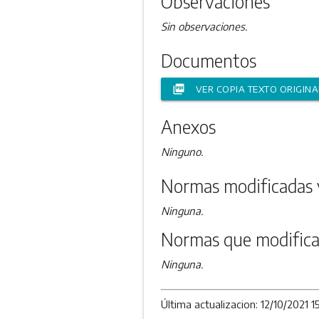
Observaciones
Sin observaciones.
Documentos
picture_as_pdf
VER COPIA TEXTO ORIGINA
Anexos
Ninguno.
Normas modificadas 
Ninguna.
Normas que modifica
Ninguna.
Última actualizacion: 12/10/2021 15