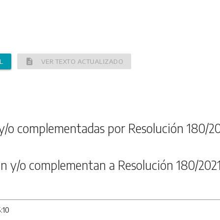
description
L
VER TEXTO ACTUALIZADO
y/o complementadas por Resolución 180/2
n y/o complementan a Resolución 180/202
:10