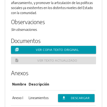
afianzamiento, y promover la articulación de las políticas
sociales ya existentes en los distintos niveles del Estado
con la comunidad.
Observaciones
Sin observaciones.
Documentos
picture_as_pdf
VER COPIA TEXTO ORIGINAL
description
VER TEXTO ACTUALIZADO
Anexos
Nombre
Descripción
Anexo I
Lineamientos
file_download
DESCARGAR
ANEXO