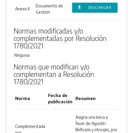
Documento de
file_download
DESCARGAR
Anexo II
Gestión
ANEXO
Normas modificadas y/o
complementadas por Resolución
1780/2021
Ninguna.
Normas que modifican y/o
complementan a Resolución
1780/2021
Fecha de
Norma
Resumen
publicación
Asigna una beca a
favor de Agustín
Complementada
Beltrami y otros/as, por
por