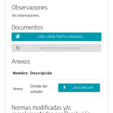
Observaciones
Sin observaciones.
Documentos
picture_as_pdf
VER COPIA TEXTO ORIGINAL
description
VER TEXTO ACTUALIZADO
Anexos
Nombre
Descripción
Detalle del
file_download
DESCARGAR
Anexo
subsidio
ANEXO
Normas modificadas y/o