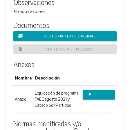
Observaciones
Sin observaciones.
Documentos
picture_as_pdf
VER COPIA TEXTO ORIGINAL
description
VER TEXTO ACTUALIZADO
Anexos
Nombre
Descripción
Liquidación de programa
file_download
Anexo
FAEC agosto 2021 y
DESCARGAR
Listado por Partidos
ANEXO
Normas modificadas y/o