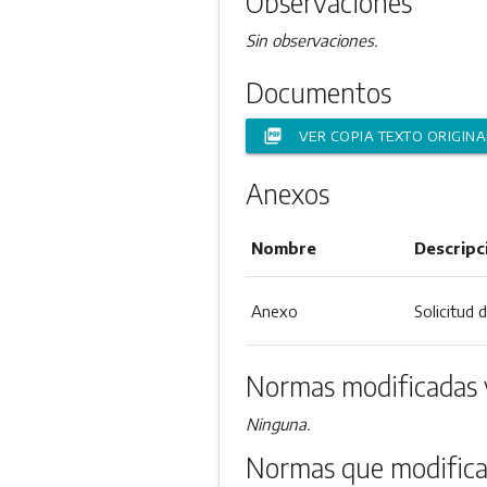
Observaciones
Sin observaciones.
Documentos
picture_as_pdf
VER COPIA TEXTO ORIGINA
Anexos
Nombre
Descripc
Anexo
Solicitud 
Normas modificadas 
Ninguna.
Normas que modifica