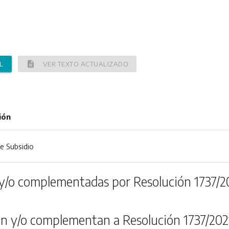
description
L
VER TEXTO ACTUALIZADO
ión
de Subsidio
y/o complementadas por Resolución 1737/2
n y/o complementan a Resolución 1737/202