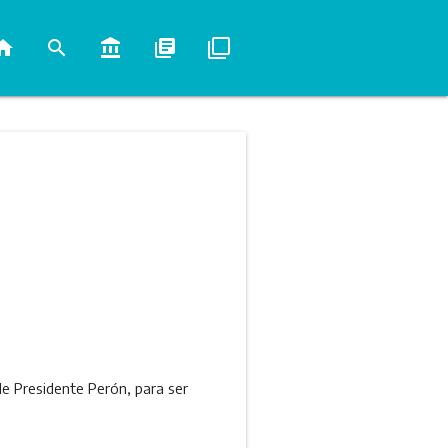
ome
search
account_balance
library_books
filter_none
de Presidente Perón, para ser