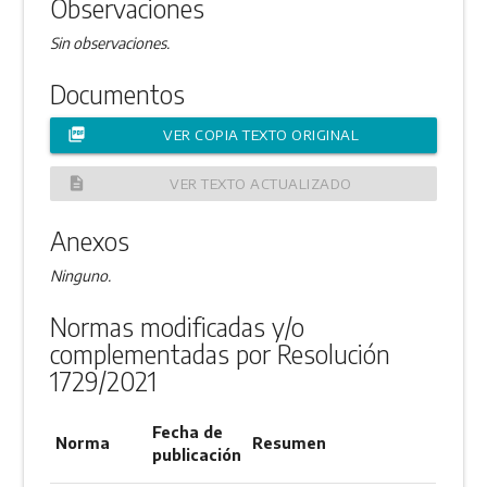
Observaciones
Sin observaciones.
Documentos
picture_as_pdf
VER COPIA TEXTO ORIGINAL
description
VER TEXTO ACTUALIZADO
Anexos
Ninguno.
Normas modificadas y/o
complementadas por Resolución
1729/2021
Fecha de
Norma
Resumen
publicación