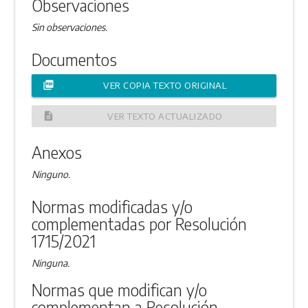
Observaciones
Sin observaciones.
Documentos
picture_as_pdf
VER COPIA TEXTO ORIGINAL
description
VER TEXTO ACTUALIZADO
Anexos
Ninguno.
Normas modificadas y/o
complementadas por Resolución
1715/2021
Ninguna.
Normas que modifican y/o
complementan a Resolución