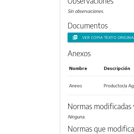
Observaciones
Sin observaciones.
Documentos
picture_as_pdf
VER COPIA TEXTO ORIGINA
Anexos
Nombre
Descripción
Anexo
Productor/a Ag
Normas modificadas 
Ninguna.
Normas que modifica