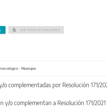
description
L
VER TEXTO ACTUALIZADO
roecológico - Municipio
y/o complementadas por Resolución 171/20
n y/o complementan a Resolución 171/2021