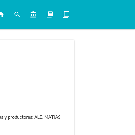
ome
search
account_balance
library_books
filter_none
oras y productores: ALE, MATIAS