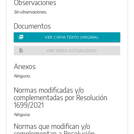
Observaciones
Sin observaciones.
Documentos
picture_as_pdf
VER COPIA TEXTO ORIGINAL
description
VER TEXTO ACTUALIZADO
Anexos
Ninguno.
Normas modificadas y/o
complementadas por Resolución
1699/2021
Ninguna.
Normas que modifican y/o
complementan a Resolución