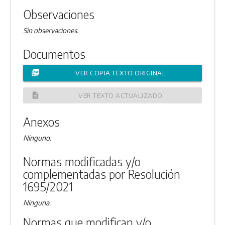
Observaciones
Sin observaciones.
Documentos
picture_as_pdf
VER COPIA TEXTO ORIGINAL
description
VER TEXTO ACTUALIZADO
Anexos
Ninguno.
Normas modificadas y/o
complementadas por Resolución
1695/2021
Ninguna.
Normas que modifican y/o