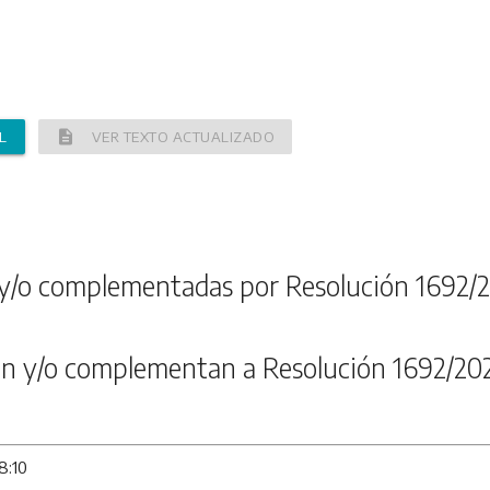
description
L
VER TEXTO ACTUALIZADO
y/o complementadas por Resolución 1692/
n y/o complementan a Resolución 1692/20
8:10