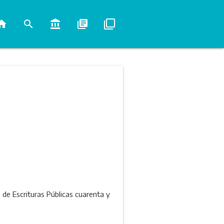
ome
search
account_balance
library_books
filter_none
o de Escrituras Públicas cuarenta y