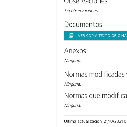
Observaciones
Sin observaciones.
Documentos
picture_as_pdf
VER COPIA TEXTO ORIGINA
Anexos
Ninguno.
Normas modificadas 
Ninguna.
Normas que modifica
Ninguna.
Última actualizacion: 21/10/2021 0