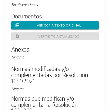
Sin observaciones.
Documentos
picture_as_pdf
VER COPIA TEXTO ORIGINAL
description
VER TEXTO ACTUALIZADO
Anexos
Ninguno.
Normas modificadas y/o
complementadas por Resolución
1681/2021
Ninguna.
Normas que modifican y/o
complementan a Resolución