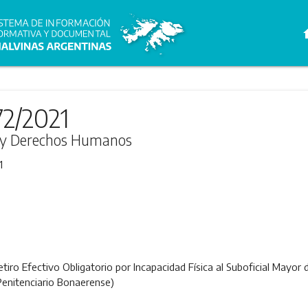
h
72/2021
ia y Derechos Humanos
1
etiro Efectivo Obligatorio por Incapacidad Física al Suboficial Mayor
Penitenciario Bonaerense)