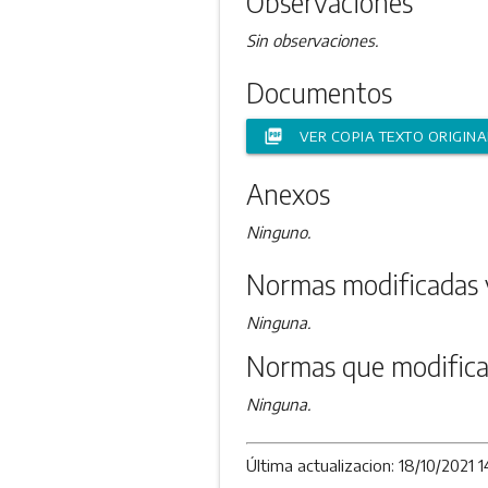
Observaciones
Sin observaciones.
Documentos
picture_as_pdf
VER COPIA TEXTO ORIGINA
Anexos
Ninguno.
Normas modificadas 
Ninguna.
Normas que modifica
Ninguna.
Última actualizacion: 18/10/2021 1