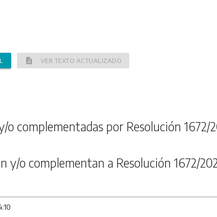
description
L
VER TEXTO ACTUALIZADO
y/o complementadas por Resolución 1672/2
n y/o complementan a Resolución 1672/20
4:10