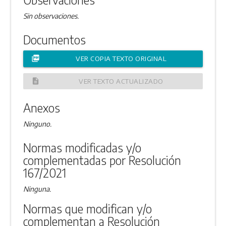
Sin observaciones.
Documentos
picture_as_pdf
VER COPIA TEXTO ORIGINAL
description
VER TEXTO ACTUALIZADO
Anexos
Ninguno.
Normas modificadas y/o
complementadas por Resolución
167/2021
Ninguna.
Normas que modifican y/o
complementan a Resolución