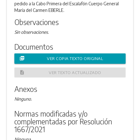
pedido a la Cabo Primera del Escalafón Cuerpo General
María del Carmen EBERLE.
Observaciones
Sin observaciones.
Documentos
picture_as_pdf
VER COPIA TEXTO ORIGINAL
description
VER TEXTO ACTUALIZADO
Anexos
Ninguno.
Normas modificadas y/o
complementadas por Resolución
1667/2021
Ninguna.