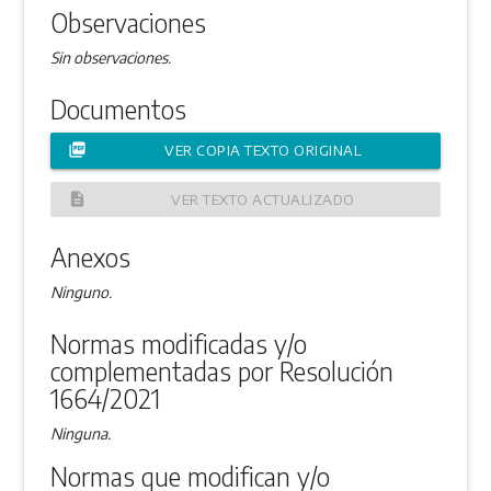
Observaciones
Sin observaciones.
Documentos
picture_as_pdf
VER COPIA TEXTO ORIGINAL
description
VER TEXTO ACTUALIZADO
Anexos
Ninguno.
Normas modificadas y/o
complementadas por Resolución
1664/2021
Ninguna.
Normas que modifican y/o