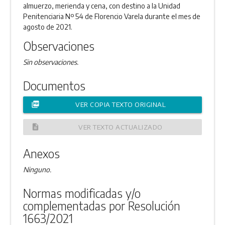
almuerzo, merienda y cena, con destino a la Unidad
Penitenciaria Nº 54 de Florencio Varela durante el mes de
agosto de 2021.
Observaciones
Sin observaciones.
Documentos
picture_as_pdf
VER COPIA TEXTO ORIGINAL
description
VER TEXTO ACTUALIZADO
Anexos
Ninguno.
Normas modificadas y/o
complementadas por Resolución
1663/2021