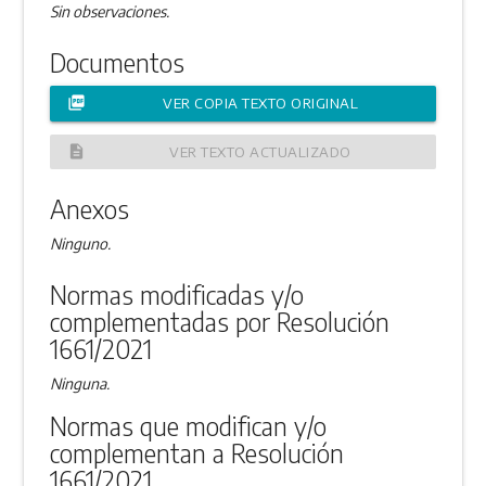
Sin observaciones.
Documentos
picture_as_pdf
VER COPIA TEXTO ORIGINAL
description
VER TEXTO ACTUALIZADO
Anexos
Ninguno.
Normas modificadas y/o
complementadas por Resolución
1661/2021
Ninguna.
Normas que modifican y/o
complementan a Resolución
1661/2021