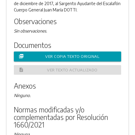
de diciembre de 2017, al Sargento Ayudante del Escalafón
Cuerpo General Juan María DOTTI.
Observaciones
Sin observaciones.
Documentos
picture_as_pdf
VER COPIA TEXTO ORIGINAL
description
VER TEXTO ACTUALIZADO
Anexos
Ninguno.
Normas modificadas y/o
complementadas por Resolución
1660/2021
Ninguna.