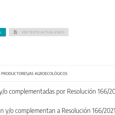
description
L
VER TEXTO ACTUALIZADO
E PRODUCTORES/AS AGROECOLÓGICOS
y/o complementadas por Resolución 166/2
n y/o complementan a Resolución 166/202