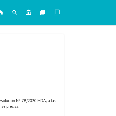
ome
search
account_balance
library_books
filter_none
 Resolución N° 78/2020 MDA, a las
 se precisa.