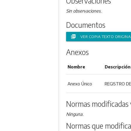
Observaciones
Sin observaciones.
Documentos
picture_as_pdf
VER COPIA TEXTO ORIGINA
Anexos
Nombre
Descripción
Anexo Único
REGISTRO D
Normas modificadas 
Ninguna.
Normas que modifica