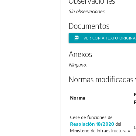
Observaciones
Sin observaciones.
Documentos
picture_as_pdf
VER COPIA TEXTO ORIGINA
Anexos
Ninguno.
Normas modificadas 
Norma
Cese de funciones de
Resolución 18/2020
del
Ministerio de Infraestructura y