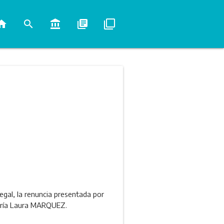
ome
search
account_balance
library_books
filter_none
egal, la renuncia presentada por
María Laura MARQUEZ.