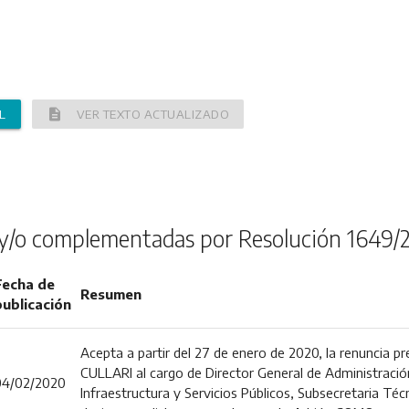
description
L
VER TEXTO ACTUALIZADO
y/o complementadas por Resolución 1649/
Fecha de
Resumen
publicación
Acepta a partir del 27 de enero de 2020, la renuncia 
CULLARI al cargo de Director General de Administración
04/02/2020
Infraestructura y Servicios Públicos, Subsecretaria Técn