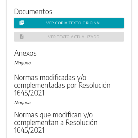
Documentos
picture_as_pdf
VER COPIA TEXTO ORIGINAL
description
VER TEXTO ACTUALIZADO
Anexos
Ninguno.
Normas modificadas y/o
complementadas por Resolución
1645/2021
Ninguna.
Normas que modifican y/o
complementan a Resolución
1645/2021