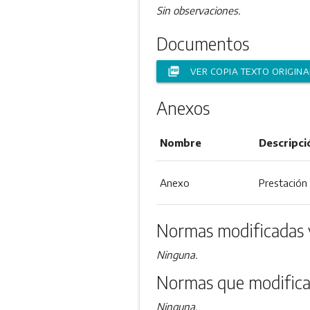
Sin observaciones.
Documentos
picture_as_pdf
VER COPIA TEXTO ORIGINA
Anexos
Nombre
Descripci
Anexo
Prestación 
Normas modificadas 
Ninguna.
Normas que modifica
Ninguna.