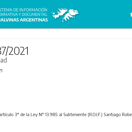
h
37/2021
dad
21
rtículo 3° de la Ley N° 13.985 al Subteniente (R.O.I.F.) Santiago Robe