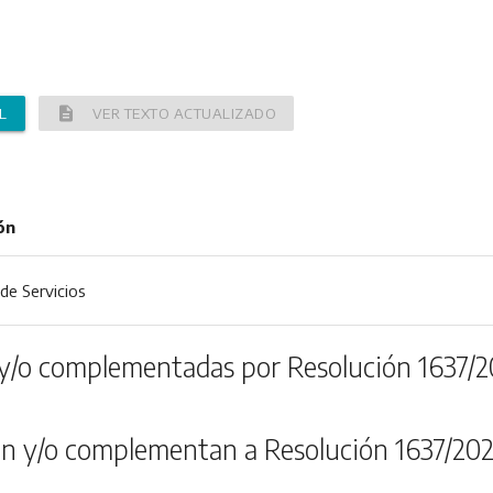
description
L
VER TEXTO ACTUALIZADO
ón
de Servicios
y/o complementadas por Resolución 1637/2
n y/o complementan a Resolución 1637/202