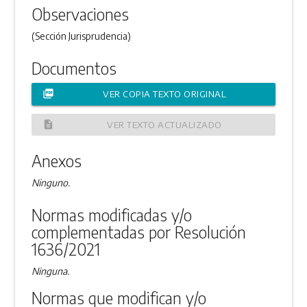
Observaciones
(Sección Jurisprudencia)
Documentos
picture_as_pdf
VER COPIA TEXTO ORIGINAL
description
VER TEXTO ACTUALIZADO
Anexos
Ninguno.
Normas modificadas y/o
complementadas por Resolución
1636/2021
Ninguna.
Normas que modifican y/o