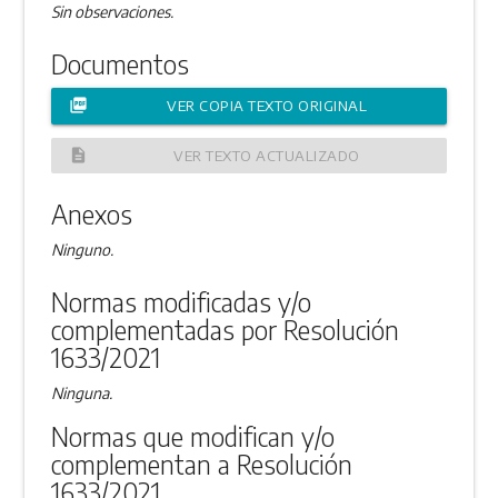
Sin observaciones.
Documentos
picture_as_pdf
VER COPIA TEXTO ORIGINAL
description
VER TEXTO ACTUALIZADO
Anexos
Ninguno.
Normas modificadas y/o
complementadas por Resolución
1633/2021
Ninguna.
Normas que modifican y/o
complementan a Resolución
1633/2021