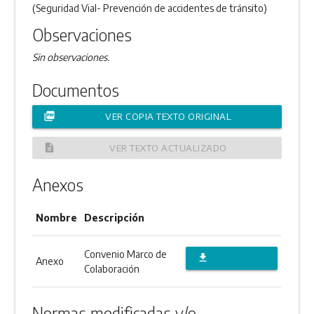
(Seguridad Vial- Prevención de accidentes de tránsito)
Observaciones
Sin observaciones.
Documentos
picture_as_pdf
VER COPIA TEXTO ORIGINAL
description
VER TEXTO ACTUALIZADO
Anexos
Nombre
Descripción
Convenio Marco de
file_download
Anexo
Colaboración
DESCARGAR
ANEXO
Normas modificadas y/o