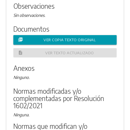
Observaciones
Sin observaciones.
Documentos
picture_as_pdf
VER COPIA TEXTO ORIGINAL
description
VER TEXTO ACTUALIZADO
Anexos
Ninguno.
Normas modificadas y/o
complementadas por Resolución
1602/2021
Ninguna.
Normas que modifican y/o