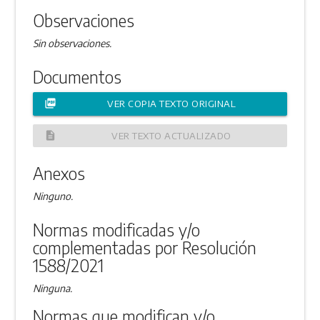
Observaciones
Sin observaciones.
Documentos
picture_as_pdf
VER COPIA TEXTO ORIGINAL
description
VER TEXTO ACTUALIZADO
Anexos
Ninguno.
Normas modificadas y/o
complementadas por Resolución
1588/2021
Ninguna.
Normas que modifican y/o