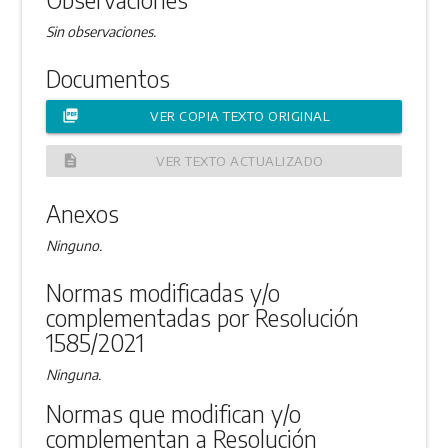
Sin observaciones.
Documentos
picture_as_pdf
VER COPIA TEXTO ORIGINAL
description
VER TEXTO ACTUALIZADO
Anexos
Ninguno.
Normas modificadas y/o
complementadas por Resolución
1585/2021
Ninguna.
Normas que modifican y/o
complementan a Resolución