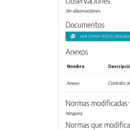
Observaciones
Sin observaciones.
Documentos
picture_as_pdf
VER COPIA TEXTO ORIGINA
Anexos
Nombre
Descripci
Anexo
Contrato 
Normas modificadas 
Ninguna.
Normas que modifica