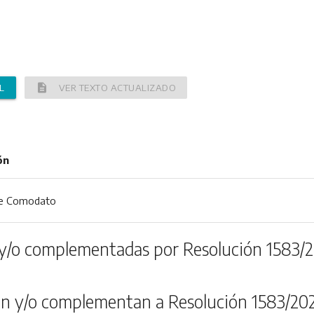
description
L
VER TEXTO ACTUALIZADO
ón
de Comodato
y/o complementadas por Resolución 1583/2
n y/o complementan a Resolución 1583/20