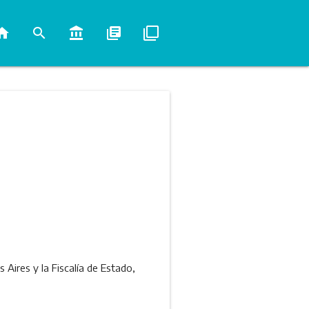
ome
search
account_balance
library_books
filter_none
Aires y la Fiscalía de Estado,