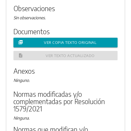
Observaciones
Sin observaciones.
Documentos
picture_as_pdf
VER COPIA TEXTO ORIGINAL
description
VER TEXTO ACTUALIZADO
Anexos
Ninguno.
Normas modificadas y/o
complementadas por Resolución
1579/2021
Ninguna.
Normas que modifican y/o