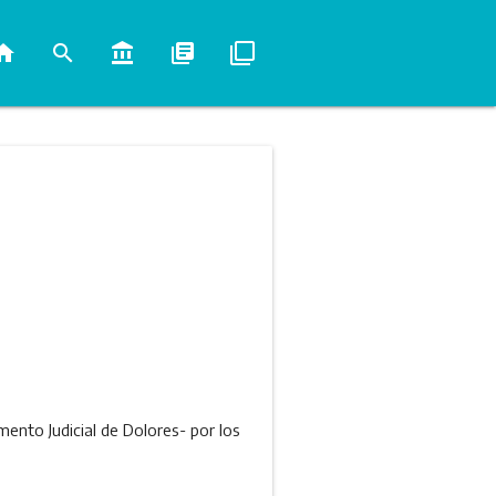
ome
search
account_balance
library_books
filter_none
nto Judicial de Dolores- por los