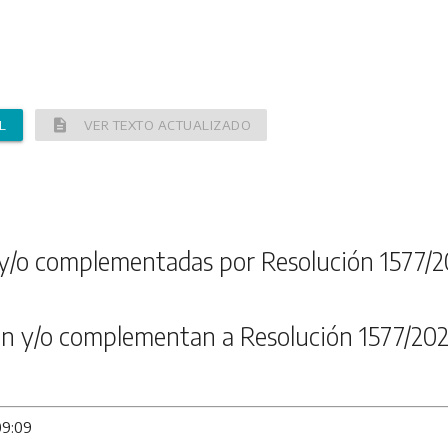
description
L
VER TEXTO ACTUALIZADO
y/o complementadas por Resolución 1577/2
n y/o complementan a Resolución 1577/202
09:09