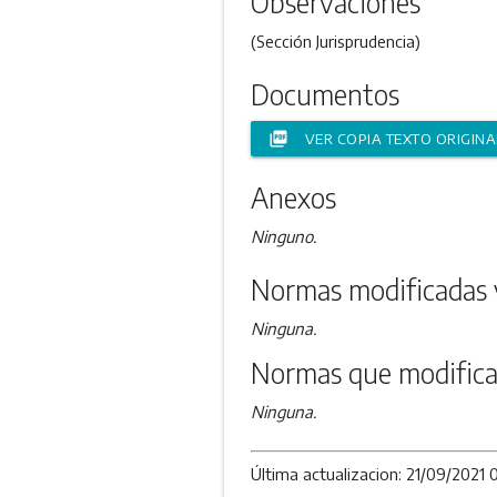
Observaciones
(Sección Jurisprudencia)
Documentos
picture_as_pdf
VER COPIA TEXTO ORIGINA
Anexos
Ninguno.
Normas modificadas 
Ninguna.
Normas que modifica
Ninguna.
Última actualizacion: 21/09/2021 