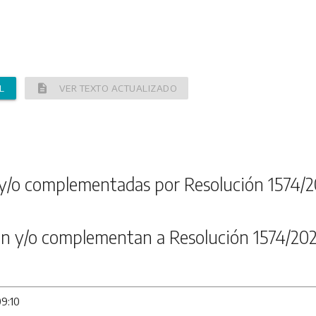
description
L
VER TEXTO ACTUALIZADO
y/o complementadas por Resolución 1574/2
n y/o complementan a Resolución 1574/202
09:10