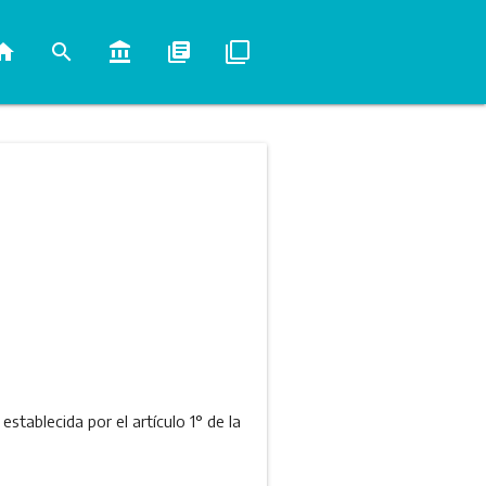
ome
search
account_balance
library_books
filter_none
stablecida por el artículo 1° de la