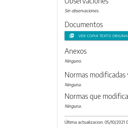
Observaciones
Sin observaciones.
Documentos
picture_as_pdf
VER COPIA TEXTO ORIGINA
Anexos
Ninguno.
Normas modificadas 
Ninguna.
Normas que modifica
Ninguna.
Última actualizacion: 05/10/2021 