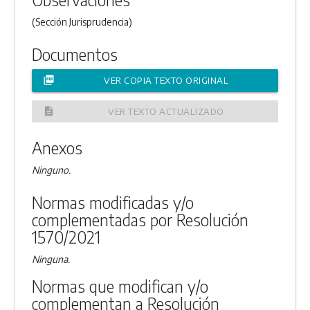
(Sección Jurisprudencia)
Documentos
picture_as_pdf
VER COPIA TEXTO ORIGINAL
description
VER TEXTO ACTUALIZADO
Anexos
Ninguno.
Normas modificadas y/o
complementadas por Resolución
1570/2021
Ninguna.
Normas que modifican y/o
complementan a Resolución