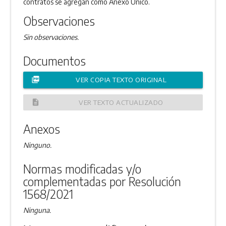
contratos se agregan como Anexo Único.
Observaciones
Sin observaciones.
Documentos
picture_as_pdf
VER COPIA TEXTO ORIGINAL
description
VER TEXTO ACTUALIZADO
Anexos
Ninguno.
Normas modificadas y/o
complementadas por Resolución
1568/2021
Ninguna.