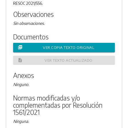
RESOC 2021/556.
Observaciones
Sin observaciones.
Documentos
picture_as_pdf
VER COPIA TEXTO ORIGINAL
description
VER TEXTO ACTUALIZADO
Anexos
Ninguno.
Normas modificadas y/o
complementadas por Resolución
1561/2021
Ninguna.