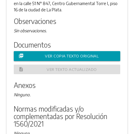
en la calle 51 N° 847, Centro Gubernamental Torre I, piso
16 de la ciudad de La Plata.
Observaciones
Sin observaciones.
Documentos
picture_as_pdf
VER COPIA TEXTO ORIGINAL
description
VER TEXTO ACTUALIZADO
Anexos
Ninguno.
Normas modificadas y/o
complementadas por Resolución
1560/2021
Ninguna.